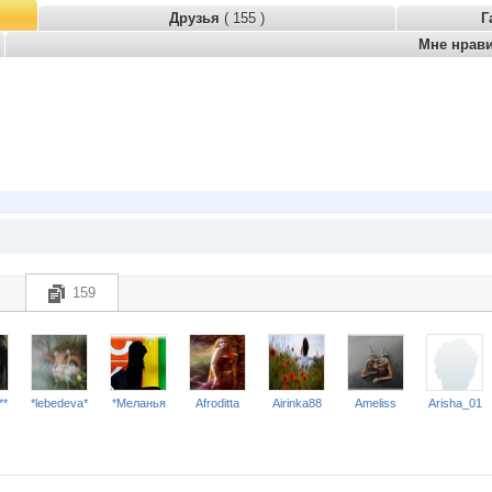
Друзья
( 155 )
Г
Мне нрав
159
**
*lebedeva*
*Меланья
Afroditta
Airinka88
Ameliss
Arisha_01