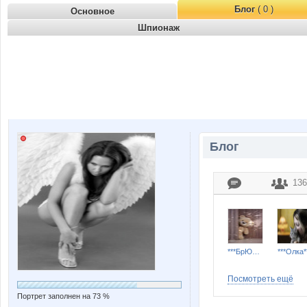
Блог
( 0 )
Основное
Шпионаж
Блог
136
***БрЮнЕтОчКа***
***Олка*
Посмотреть ещё
Портрет заполнен на 73 %