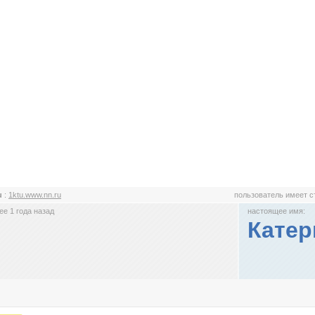
u
:
1ktu.www.nn.ru
пользователь имеет 
е 1 года назад
настоящее имя:
Катер