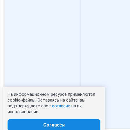
lisa-olisa
ludoche
paradox85
qwertyn
крем
лелька3
Автошка
АРИСИ
На информационном ресурсе применяются
Статистика портрета:
cookie-файлы. Оставаясь на сайте, вы
ЛенаСветлая
Ленок2
подтверждаете свое
согласие
на их
сейчас просматривают портрет - 0
использование.
зарегистрированные пользователи
посетившие портрет за 7 дней - 0
Согласен