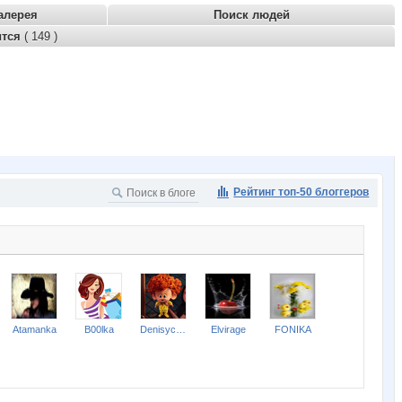
алерея
Поиск людей
ится
( 149 )
Рейтинг топ-50 блоггеров
Atamanka
B00lka
Denisych2011
Elvirage
FONIKA