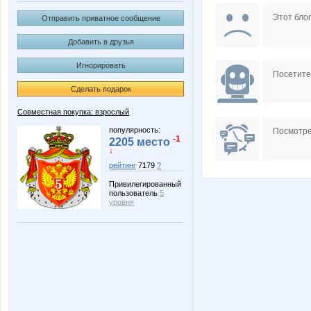
Flare
Gali
Этот блог
Отправить приватное сообщение
Добавить в друзья
Игнорировать
Lara2703
Lenuik
Посетит
Сделать подарок
Совместная покупка: взрослый
Neit
Nery
популярность:
Посмотре
-1
2205 место
↓
рейтинг
7179
?
Привилегированный
_Elenk@_
androle
пользователь
5
уровня
gonzek
gorjulva