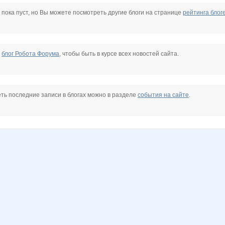
naSem
HeckfyNN
Jannet17
Janny-52
JuJu595
Kathrin
Kittyk
 пока пуст, но Вы можете посмотреть другие блоги на странице
рейтинга блог
Lenusik_85
LisenokM
MIX-2-MISS
Mashyl
Miss S
N@T@LK@
е
блог Робота Форума
, чтобы быть в курсе всех новостей сайта.
OLGA2202
OlgaSm77
Olgs
OlkaRum
Panfa!
PriVer
ть последние записи в блогах можно в разделе
события на сайте
.
na
anna-latakene
anniiss
barss2007
confessa*
cornflour
dagladys05
l
helena309ok
hellohka
irina*nn
irina26
irysik@lav
jade