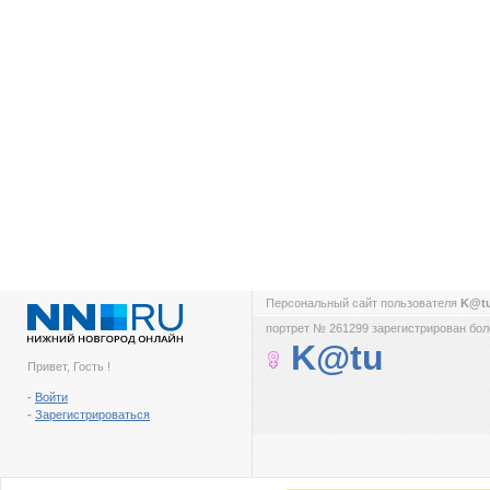
Персональный сайт пользователя
K@t
портрет № 261299 зарегистрирован боле
K@tu
Привет, Гость !
-
Войти
-
Зарегистрироваться